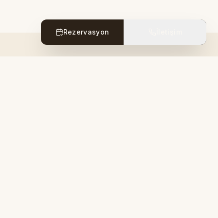
Rezervasyon
İletişim
Rent A Car ile Kapadokya'ya Nasıl
Gidilir?
Bölgeyi özgürce gezmek için araç kiralama
önerileri ve firma seçimleri.
Devamını Oku