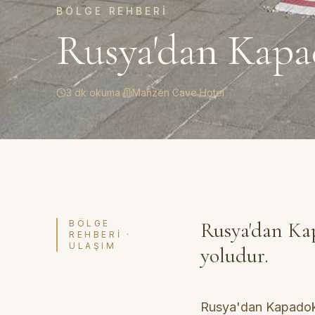
BÖLGE REHBERI
Rusya'dan Kapa
3 dk okuma
·
Mahzen Cave Hotel
Rusya'dan Kap
BÖLGE
REHBERI ·
ULAŞIM
yoludur.
Rusya'dan Kapadoky