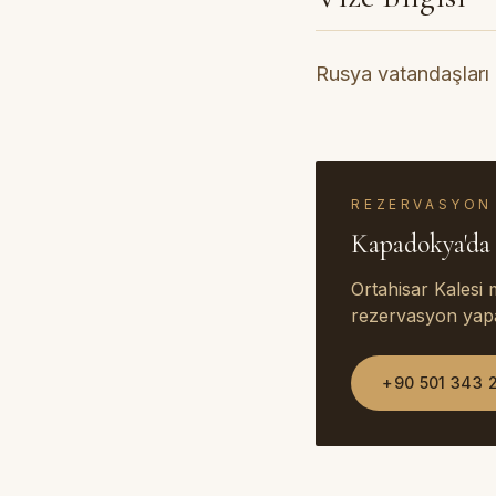
Rusya vatandaşları 
REZERVASYON
Kapadokya'da 
Ortahisar Kalesi
rezervasyon yapab
+90 501 343 