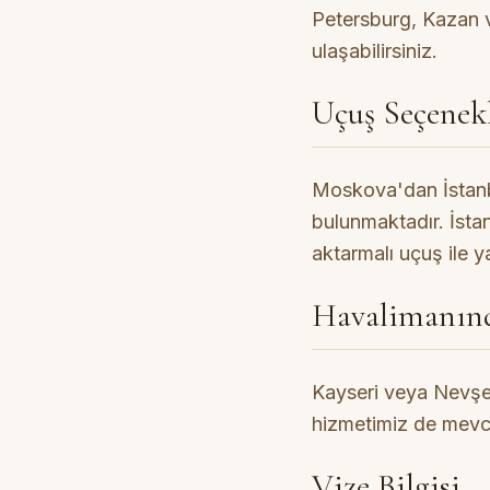
Petersburg, Kazan 
ulaşabilirsiniz.
Uçuş Seçenekl
Moskova'dan İstanbul
bulunmaktadır. İst
aktarmalı uçuş ile 
Havalimanın
Kayseri veya Nevşehi
hizmetimiz de mevc
Vize Bilgisi