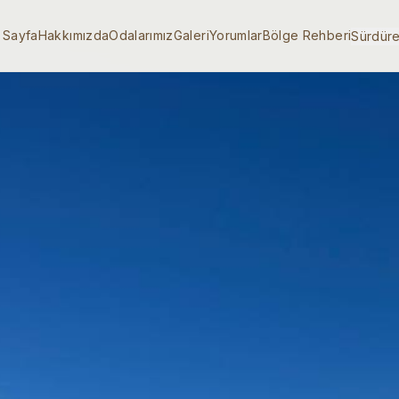
 Sayfa
Hakkımızda
Odalarımız
Galeri
Yorumlar
Bölge Rehberi
Sürdüreb