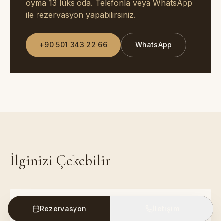
oyma 13 lüks oda. Telefonla veya WhatsApp
ile rezervasyon yapabilirsiniz.
+90 501 343 22 66
WhatsApp
İlginizi Çekebilir
Kapadokya'ya Nasıl Gidilir?
Rezervasyon
İletişim