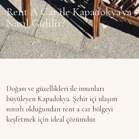
Rent A Car ile Kapadokya'ya
Nasıl Gidilir?
4 dk okuma
·
Mahzen Cave Hotel
Doğası ve güzellikleri ile insanları
büyüleyen Kapadokya. Şehir içi ulaşım
sınırlı olduğundan rent a car bölgeyi
keşfetmek için ideal çözümdür.