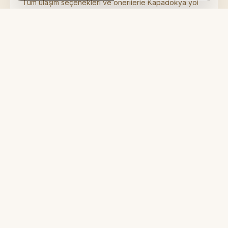
Tüm ulaşım seçenekleri ve önerilerle Kapadokya yol
rehberi.
Devamını Oku
Arabayla Kapadokya'ya Nasıl Gidilir?
Büyük şehirlerden Kapadokya'ya araç ile ulaşım
rehberi ve rota önerileri.
Devamını Oku
Uçakla Kapadokya'ya Nasıl Gidilir?
Nevşehir Kapadokya (NAV) ve Kayseri Erkilet (ASR)
havalimanları rehberi.
Devamını Oku