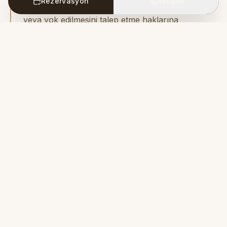
Rezervasyon
İletişim
işlenip işlenmediğini öğrenme, düzeltme, silme
veya yok edilmesini talep etme haklarına
sahipsiniz.
info@mahzencavehotel.com
adresinden bize ulaşabilirsiniz.
Ortahisar, Kapadokya'da kayadan oyma butik otel