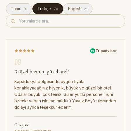
Tümü
Türkçe
English
91
70
21
Tripadvisor
"
Güzel hizmet, güzel otel
"
Kapadokya bölgesinde uygun fiyata
konaklayacağınız hijyenik, büyük ve güzel bir otel.
Odalar büyük, çok temiz. Güler yüzlü personel, işini
özenle yapan işletme müdürü Yavuz Bey'e ilgisinden
dolayı ayrıca teşekkür ederim.
Gezginci