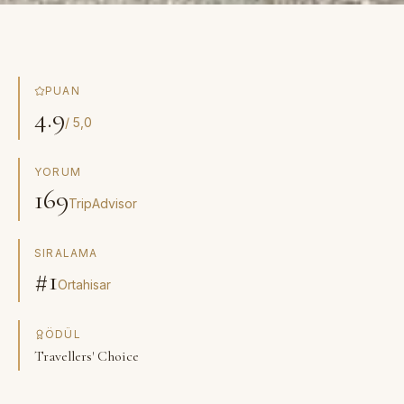
PUAN
4.9
/ 5,0
YORUM
169
TripAdvisor
SIRALAMA
#1
Ortahisar
ÖDÜL
Travellers' Choice