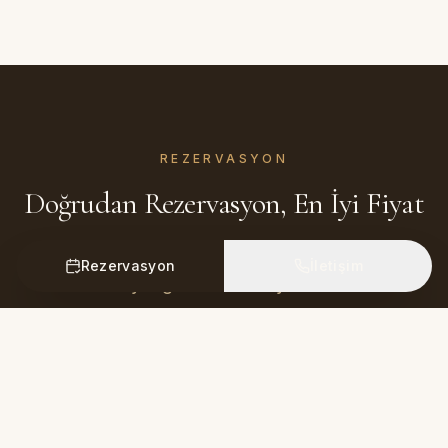
REZERVASYON
Doğrudan Rezervasyon, En İyi Fiyat
Bizden doğrudan rezervasyon yaptığınızda en iyi
Rezervasyon
İletişim
fiyat garantisi sunuyoruz.
2
Kişi
0
Çocuk