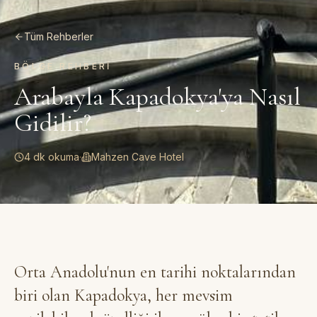
Tüm Rehberler
BÖLGE REHBERI
Arabayla Kapadokya'ya Nasıl
Gidilir?
4 dk okuma
·
Mahzen Cave Hotel
Orta Anadolu'nun en tarihi noktalarından
biri olan Kapadokya, her mevsim