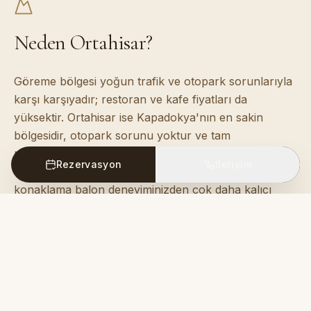
Neden Ortahisar?
Göreme bölgesi yoğun trafik ve otopark sorunlarıyla
karşı karşıyadır; restoran ve kafe fiyatları da
yüksektir. Ortahisar ise Kapadokya'nın en sakin
bölgesidir, otopark sorunu yoktur ve tam
misafirperverlik içinde ağırlanırsınız. Balonlar her
Rezervasyon
İletişim
sabah uçmayabilir; bu nedenle dingin, butik bir
konaklama balon deneyiminizden çok daha kalıcı
olacaktır.
Erişilebilirlik