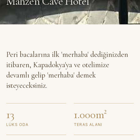
Mahzen Cave Hotel
Peri bacalarına ilk 'merhaba' dediğinizden
itibaren, Kapadokya'ya ve otelimize
devamlı gelip 'merhaba' demek
isteyeceksiniz.
13
1.000m²
LÜKS ODA
TERAS ALANI