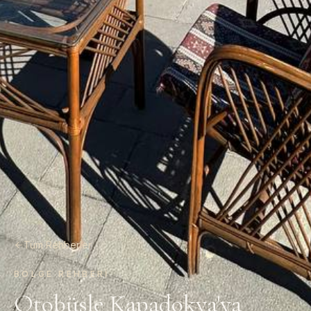
Tüm Rehberler
BÖLGE REHBERI
Otobüsle Kapadokya'ya