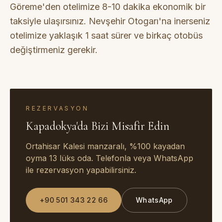
Göreme'den otelimize 8-10 dakika ekonomik bir
taksiyle ulaşırsınız. Nevşehir Otogarı'na inerseniz
otelimize yaklaşık 1 saat sürer ve birkaç otobüs
değiştirmeniz gerekir.
REZERVASYON
Kapadokya'da Bizi Misafir Edin
Ortahisar Kalesi manzaralı, %100 kayadan
oyma 13 lüks oda. Telefonla veya WhatsApp
ile rezervasyon yapabilirsiniz.
+90 501 343 22 66
WhatsApp