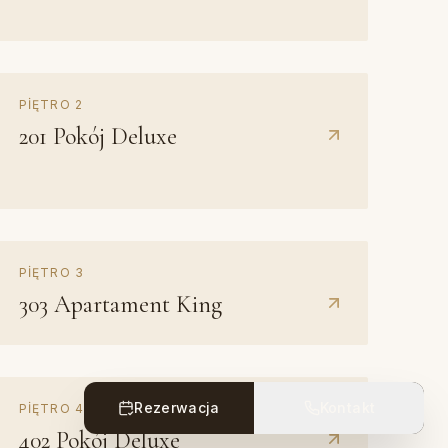
Z kominkiem
PIĘTRO
2
201
Pokój Deluxe
Hamam
PIĘTRO
3
Jacuzzi
303
Apartament King
Z kominkiem
Z kominkiem
Rezerwacja
Kontakt
PIĘTRO
4
402
Pokój Deluxe