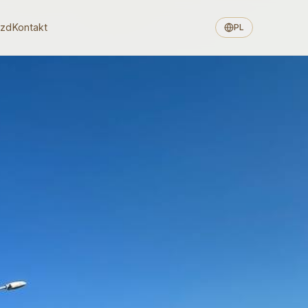
azd
Kontakt
PL