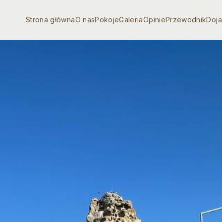
Strona główna
O nas
Pokoje
Galeria
Opinie
Przewodnik
Doj