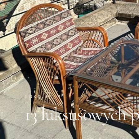
POKOJE
13 luksusowych p