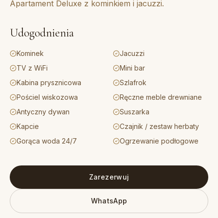
Apartament Deluxe z kominkiem i jacuzzi.
Udogodnienia
Kominek
Jacuzzi
TV z WiFi
Mini bar
Kabina prysznicowa
Szlafrok
Pościel wiskozowa
Ręczne meble drewniane
Antyczny dywan
Suszarka
Kapcie
Czajnik / zestaw herbaty
Gorąca woda 24/7
Ogrzewanie podłogowe
Zarezerwuj
WhatsApp