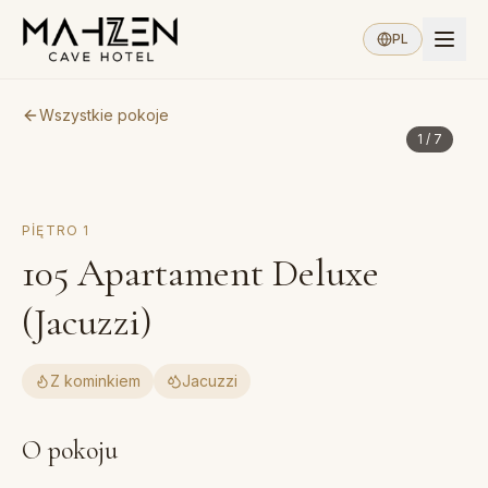
PL
Wszystkie pokoje
1
/
7
PIĘTRO
1
105
Apartament Deluxe
(Jacuzzi)
Z kominkiem
Jacuzzi
O pokoju