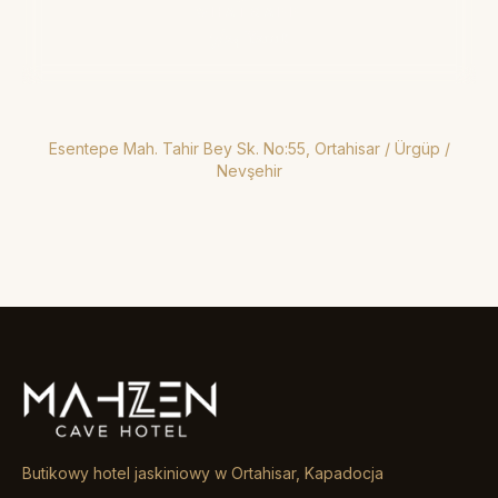
WHATSAPP
7/24 Yanıt
Esentepe Mah. Tahir Bey Sk. No:55, Ortahisar / Ürgüp /
Nevşehir
Butikowy hotel jaskiniowy w Ortahisar, Kapadocja