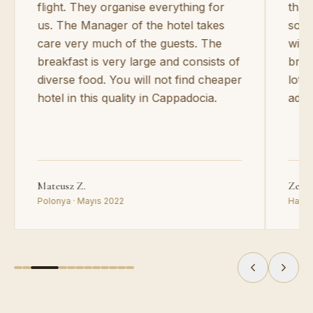
flight. They organise everything for
than
us. The Manager of the hotel takes
so k
care very much of the guests. The
with
breakfast is very large and consists of
brea
diverse food. You will not find cheaper
lot o
hotel in this quality in Cappadocia.
advi
Mateusz Z.
Zehra
Polonya · Mayıs 2022
Hazir