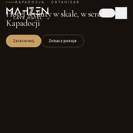
KAPADOCJA · ORTAHISAR
Hotel wykuty w skale, w sercu
PL
Kapadocji
Zarezerwuj
Zobacz pokoje