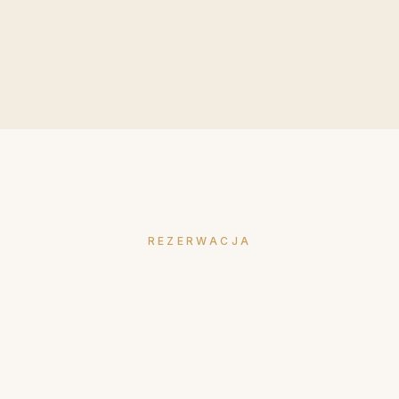
Mahzen Cave Hotel · Tanıtım
REZERWACJA
Rezerwacja
bezpośrednia —
najlepsza cena