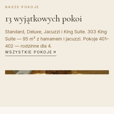
NASZE POKOJE
13 wyjątkowych pokoi
Standard, Deluxe, Jacuzzi i King Suite. 303 King
Suite — 95 m² z hamamem i jacuzzi. Pokoje 401–
PIĘTRO
3
·
303
PIĘTRO
1
·
102
402 — rodzinne dla 4.
Apartament King
PIĘTRO
1
·
105
Apartament Deluxe
PIĘTRO
1
·
104
WSZYSTKIE POKOJE
PIĘTRO
3
·
301
Apartament Deluxe
(Jacuzzi)
Pokój Deluxe
Pokój Deluxe
(Jacuzzi)
Szczegóły
Szczegóły
Szczegóły
Szczegóły
Szczegóły