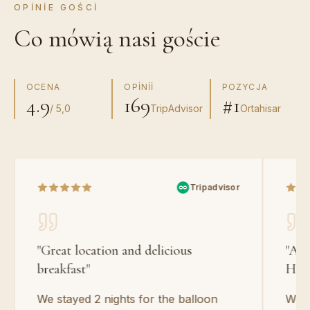
OPINIE GOŚCI
Co mówią nasi goście
OCENA
OPINII
POZYCJA
4.9
169
#1
/ 5,0
TripAdvisor
Ortahisar
Tripadvisor
"
Great location and delicious
"
Ama
breakfast
"
Hot
We stayed 2 nights for the balloon
We h