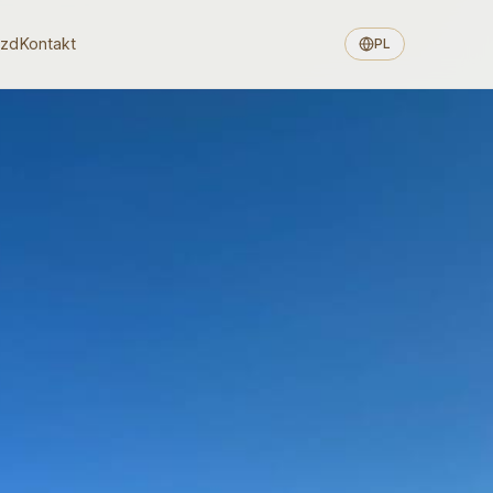
azd
Kontakt
PL