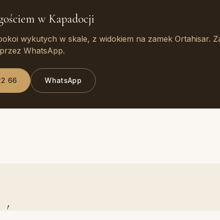
gościem w Kapadocji
okoi wykutych w skale, z widokiem na zamek Ortahisar. Z
b przez WhatsApp.
22 66
WhatsApp
ać