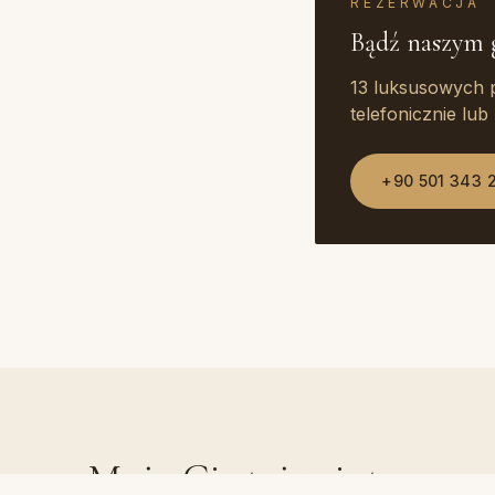
REZERWACJA
Bądź naszym 
13 luksusowych p
telefonicznie lu
+90 501 343 
Może Cię też zainteresow