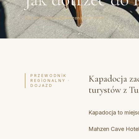
3 min czytania
·
Mahzen Cave Hotel
Kapadocja zac
PRZEWODNIK
REGIONALNY ·
DOJAZD
turystów z Tu
Kapadocja to miejs
Mahzen Cave Hotel 