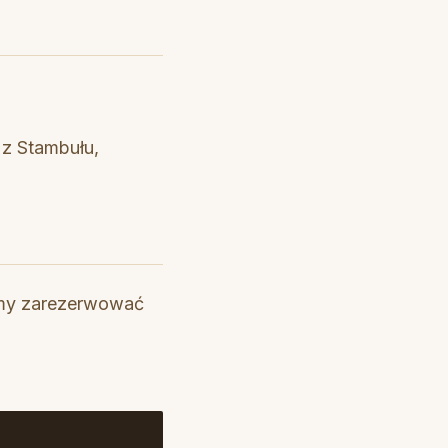
 z Stambułu,
żemy zarezerwować