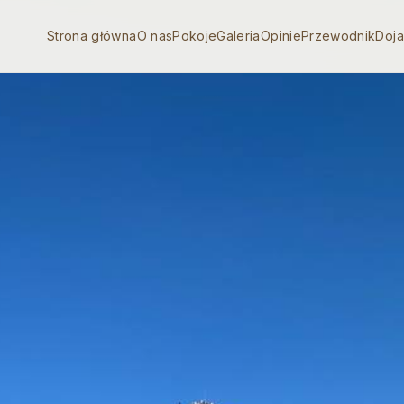
Strona główna
O nas
Pokoje
Galeria
Opinie
Przewodnik
Doj