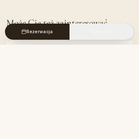
Może Cię też zainteresować
Rezerwacja
Kontakt
Jak dotrzeć do Kapadocji samochodem?
Szczegółowy przewodnik z trasami z dużych miast
Turcji do Kapadocji.
Czytaj więcej
Jak wynająć auto do Kapadocji?
Porady dotyczące wynajmu samochodu i polecane
firmy do swobodnego zwiedzania Kapadocji.
Czytaj więcej