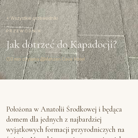
Wszystkie przewodniki
PRZEWODNIK
Jak dotrzeć do Kapadocji?
3 min czytania
·
Mahzen Cave Hotel
Położona w Anatolii Środkowej i będąca
domem dla jednych z najbardziej
wyjątkowych formacji przyrodniczych na