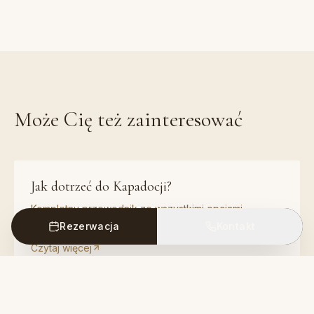
Może Cię też zainteresować
Jak dotrzeć do Kapadocji?
Kompletny przewodnik ze wszystkimi opcjami
transportu do Kapadocji.
Rezerwacja
Kontakt
Czytaj więcej