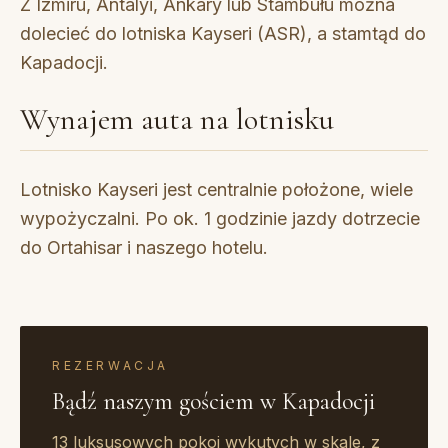
Z Izmiru, Antalyi, Ankary lub Stambułu można
dolecieć do lotniska Kayseri (ASR), a stamtąd do
Kapadocji.
Wynajem auta na lotnisku
Lotnisko Kayseri jest centralnie położone, wiele
wypożyczalni. Po ok. 1 godzinie jazdy dotrzecie
do Ortahisar i naszego hotelu.
REZERWACJA
Bądź naszym gościem w Kapadocji
13 luksusowych pokoi wykutych w skale, z