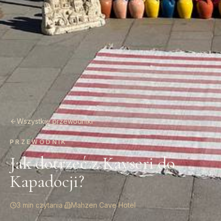
Wszystkie przewodniki
PRZEWODNIK
Jak dotrzeć z Kayseri do
Kapadocji?
3 min czytania
·
Mahzen Cave Hotel