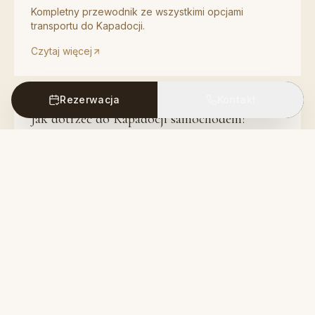
Kompletny przewodnik ze wszystkimi opcjami
transportu do Kapadocji.
Czytaj więcej
Rezerwacja
Kontakt
Jak dotrzeć do Kapadocji samochodem?
Szczegółowy przewodnik z trasami z dużych miast
Turcji do Kapadocji.
Czytaj więcej
Jak wynająć auto do Kapadocji?
Porady dotyczące wynajmu samochodu i polecane
firmy do swobodnego zwiedzania Kapadocji.
Czytaj więcej