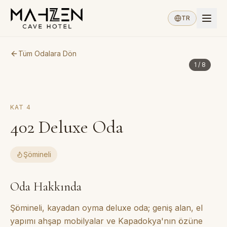
TR
Tüm Odalara Dön
1
/
8
KAT
4
402
Deluxe Oda
Şömineli
Oda Hakkında
Şömineli, kayadan oyma deluxe oda; geniş alan, el
yapımı ahşap mobilyalar ve Kapadokya'nın özüne