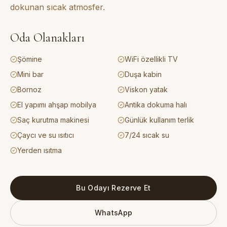
dokunan sıcak atmosfer.
Oda Olanakları
Şömine
WiFi özellikli TV
Mini bar
Duşa kabin
Bornoz
Viskon yatak
El yapımı ahşap mobilya
Antika dokuma halı
Saç kurutma makinesi
Günlük kullanım terlik
Çaycı ve su ısıtıcı
7/24 sıcak su
Yerden ısıtma
Bu Odayı Rezerve Et
WhatsApp