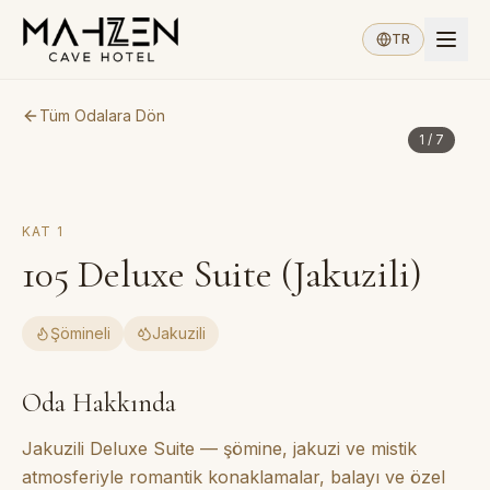
TR
Tüm Odalara Dön
1
/
7
KAT
1
105
Deluxe Suite (Jakuzili)
Şömineli
Jakuzili
Oda Hakkında
Jakuzili Deluxe Suite — şömine, jakuzi ve mistik
atmosferiyle romantik konaklamalar, balayı ve özel