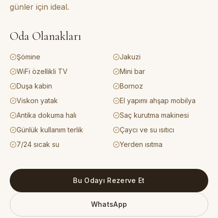
günler için ideal.
Oda Olanakları
Şömine
Jakuzi
WiFi özellikli TV
Mini bar
Duşa kabin
Bornoz
Viskon yatak
El yapımı ahşap mobilya
Antika dokuma halı
Saç kurutma makinesi
Günlük kullanım terlik
Çaycı ve su ısıtıcı
7/24 sıcak su
Yerden ısıtma
Bu Odayı Rezerve Et
WhatsApp