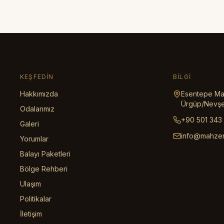
KEŞFEDIN
BILGI
Hakkımızda
Esentepe Mah
Ürgüp/Nevşe
Odalarımız
+90 501 343
Galeri
info@mahze
Yorumlar
Balayı Paketleri
Bölge Rehberi
Ulaşım
Politikalar
İletişim