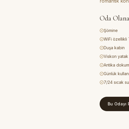
romantik kona
Oda Olana
Şömine
WiFi özellikli
Duşa kabin
Viskon yatak
Antika dokum
Günlük kullanı
7/24 sıcak su
Bu Odayı 