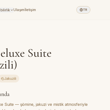
Ulaşım
İletişim
ilirlik
TR
eluxe Suite
zili)
Jakuzili
ında
xe Suite — şömine, jakuzi ve mistik atmosferiyle