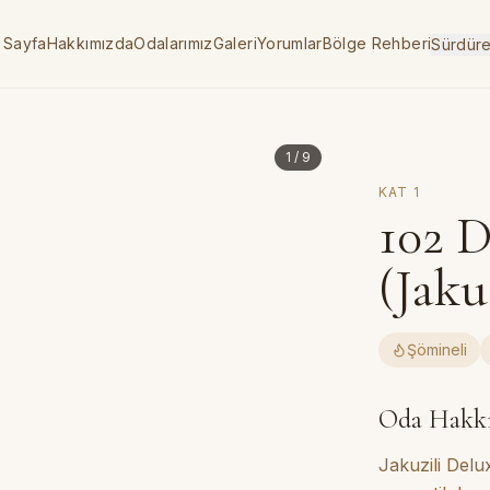
 Sayfa
Hakkımızda
Odalarımız
Galeri
Yorumlar
Bölge Rehberi
Sürdüreb
1
/
9
KAT
1
102
D
(Jaku
Şömineli
Oda Hakk
Jakuzili Delu