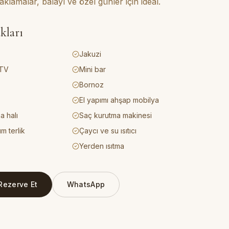
klamalar, balayı ve özel günler için ideal.
kları
Jakuzi
 TV
Mini bar
Bornoz
El yapımı ahşap mobilya
a halı
Saç kurutma makinesi
m terlik
Çaycı ve su ısıtıcı
Yerden ısıtma
Rezerve Et
WhatsApp