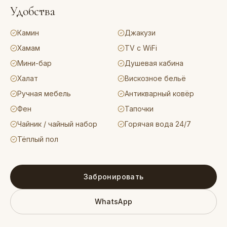
Удобства
Камин
Джакузи
Хамам
TV с WiFi
Мини-бар
Душевая кабина
Халат
Вискозное бельё
Ручная мебель
Антикварный ковёр
Фен
Тапочки
Чайник / чайный набор
Горячая вода 24/7
Тёплый пол
Забронировать
WhatsApp