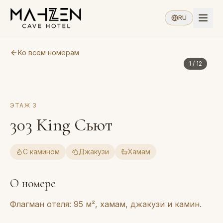
RU
Ко всем номерам
1
/
12
ЭТАЖ
3
303
King Сьют
С камином
Джакузи
Хамам
О номере
Флагман отеля: 95 м², хамам, джакузи и камин.