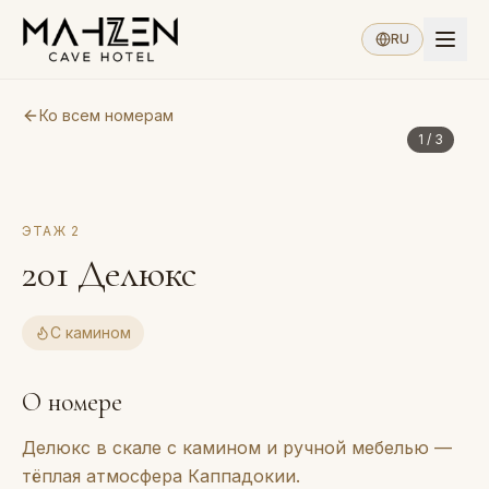
RU
Ко всем номерам
1
/
3
ЭТАЖ
2
201
Делюкс
С камином
О номере
Делюкс в скале с камином и ручной мебелью —
тёплая атмосфера Каппадокии.