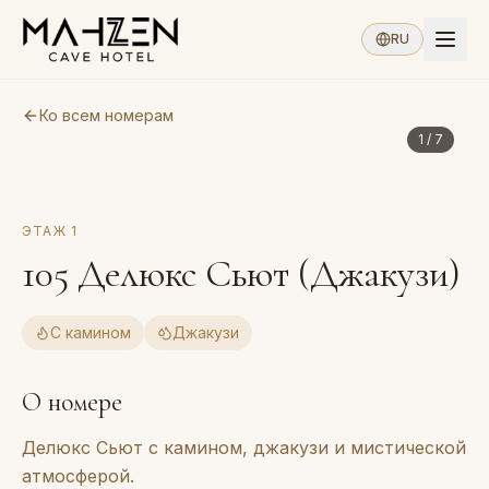
RU
Ко всем номерам
1
/
7
ЭТАЖ
1
105
Делюкс Сьют (Джакузи)
С камином
Джакузи
О номере
Делюкс Сьют с камином, джакузи и мистической
атмосферой.