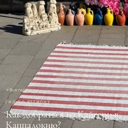
Все гиды
ГИД ПО РЕГИОНУ
Как добраться из Кайсери в
Каппадокию?